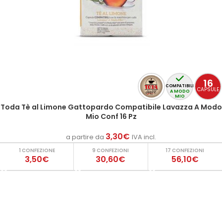
16
COMPATIBILI
CAPSULE
A MODO
MIO
Toda Tè al Limone Gattopardo Compatibile Lavazza A Modo
Mio Conf 16 Pz
3,30
€
a partire da
IVA incl.
1 CONFEZIONE
9 CONFEZIONI
17 CONFEZIONI
3,50€
30,60€
56,10€