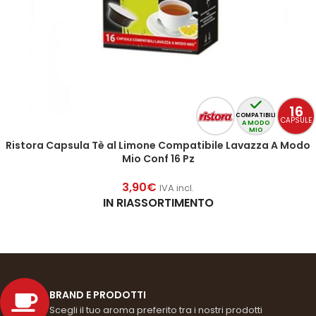
16
COMPATIBILI
CAPSULE
A MODO
MIO
Ristora Capsula Tè al Limone Compatibile Lavazza A Modo
Mio Conf 16 Pz
3,90
€
IVA incl.
IN RIASSORTIMENTO
BRAND E PRODOTTI
Scegli il tuo aroma preferito tra i nostri prodotti