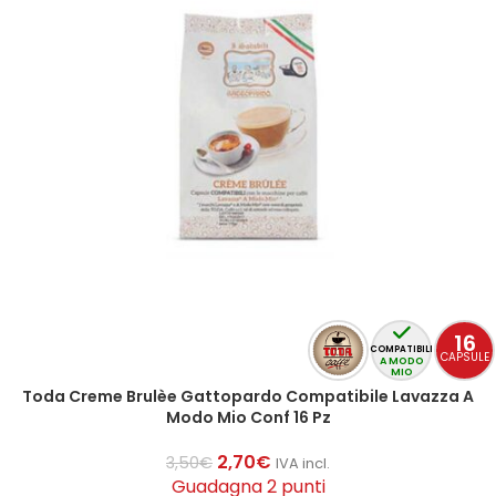
16
COMPATIBILI
CAPSULE
A MODO
MIO
Toda Creme Brulèe Gattopardo Compatibile Lavazza A
Modo Mio Conf 16 Pz
2,70
€
3,50
€
IVA incl.
Guadagna 2 punti