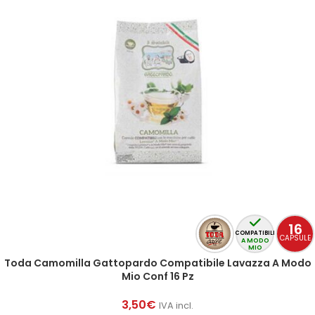
16
COMPATIBILI
CAPSULE
A MODO
MIO
Toda Camomilla Gattopardo Compatibile Lavazza A Modo
Mio Conf 16 Pz
3,50
€
IVA incl.