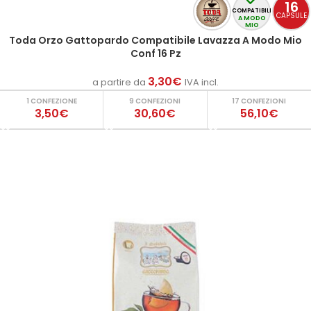
16
COMPATIBILI
CAPSULE
A MODO
MIO
Toda Orzo Gattopardo Compatibile Lavazza A Modo Mio
Conf 16 Pz
3,30
€
a partire da
IVA incl.
1 CONFEZIONE
9 CONFEZIONI
17 CONFEZIONI
3,50€
30,60€
56,10€