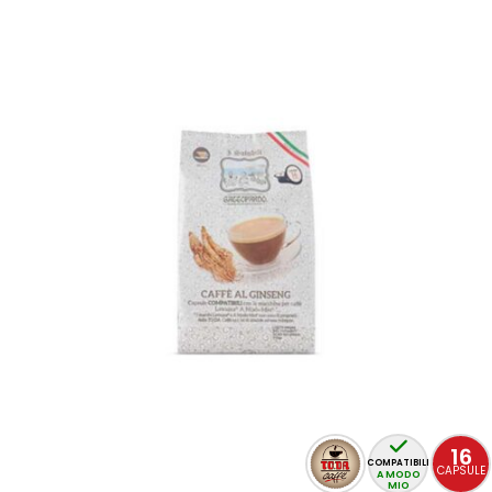
16
COMPATIBILI
CAPSULE
A MODO
MIO