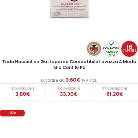
16
COMPATIBILI
CAPSULE
A MODO
MIO
Toda Nocciolino Gattopardo Compatibile Lavazza A Modo
Mio Conf 16 Pz
3,60
€
a partire da
IVA incl.
1 CONFEZIONE
9 CONFEZIONI
17 CONFEZIONI
3,80€
33,30€
61,20€
-23%