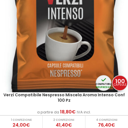
100
CAPSULE
COMPATIBILI
NESPRESSO
Verzì Compatibile Nespresso Miscela Aroma Intenso Conf
100 Pz
18,80
€
a partire da
IVA incl.
1 CONFEZIONE
2 CONFEZIONI
4 CONFEZIONI
24,00€
41,40€
76,40€