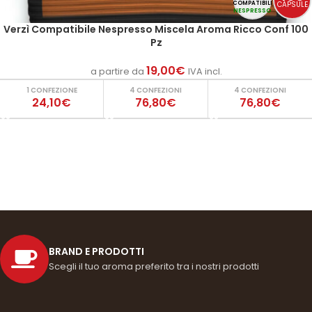
CAPSULE
COMPATIBILI
NESPRESSO
Verzì Compatibile Nespresso Miscela Aroma Ricco Conf 100
Pz
19,00
€
a partire da
IVA incl.
1 CONFEZIONE
4 CONFEZIONI
4 CONFEZIONI
24,10€
76,80€
76,80€
BRAND E PRODOTTI
Scegli il tuo aroma preferito tra i nostri prodotti