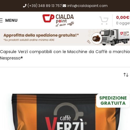
(+39) 348 89 13 757
info@cialdapoint.com
0,00
€
MENU
0
ogget
Capsule Verzì compatibili con le Macchine da Caffè a marchio
Nespresso®
SPEDIZIONE
GRATUITA