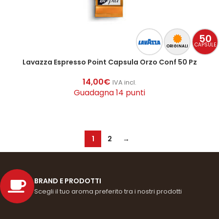
50
CAPSULE
ORIGINALI
Lavazza Espresso Point Capsula Orzo Conf 50 Pz
14,00
€
IVA incl.
Guadagna 14 punti
AGGIUNGI AL CARRELLO
1
2
→
BRAND E PRODOTTI
Scegli il tuo aroma preferito tra i nostri prodotti