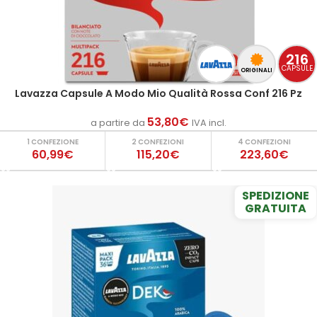
216
CAPSULE
ORIGINALI
Lavazza Capsule A Modo Mio Qualità Rossa Conf 216 Pz
53,80
€
a partire da
IVA incl.
1 CONFEZIONE
2 CONFEZIONI
4 CONFEZIONI
60,99€
115,20€
223,60€
SPEDIZIONE
GRATUITA