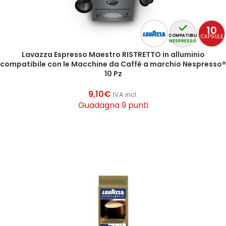
10
CAPSULE
COMPATIBILI
NESPRESSO
Lavazza Espresso Maestro RISTRETTO in alluminio
compatibile con le Macchine da Caffè a marchio Nespresso®
10 Pz
9,10
€
IVA incl.
Guadagna 9 punti
AGGIUNGI AL CARRELLO