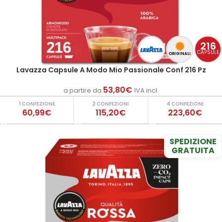
216
CAPSULE
ORIGINALI
Lavazza Capsule A Modo Mio Passionale Conf 216 Pz
53,80
€
a partire da
IVA incl.
1 CONFEZIONE
2 CONFEZIONI
4 CONFEZIONI
60,99€
115,20€
223,60€
SPEDIZIONE
GRATUITA