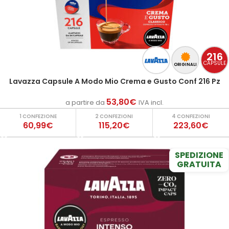
216
CAPSULE
ORIGINALI
Lavazza Capsule A Modo Mio Crema e Gusto Conf 216 Pz
53,80
€
a partire da
IVA incl.
1 CONFEZIONE
2 CONFEZIONI
4 CONFEZIONI
60,99€
115,20€
223,60€
SPEDIZIONE
GRATUITA