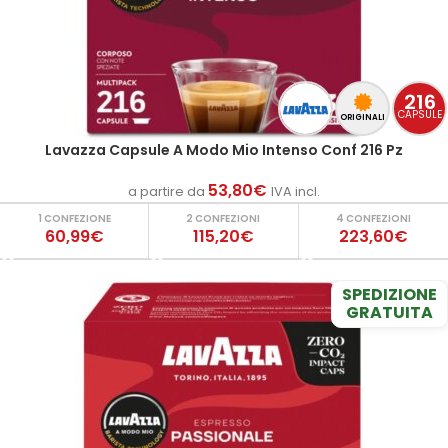
216
CAPSULE
ORIGINALI
Lavazza Capsule A Modo Mio Intenso Conf 216 Pz
53,80
€
a partire da
IVA incl.
1 CONFEZIONE
2 CONFEZIONI
4 CONFEZIONI
60,99€
115,20€
223,60€
SPEDIZIONE
GRATUITA