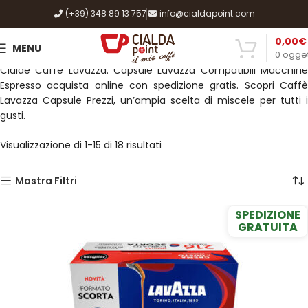
(+39) 348 89 13 757
info@cialdapoint.com
0,00
€
MENU
0
ogget
Cialde Caffè Lavazza. Capsule Lavazza Compatibili Macchine
Espresso acquista online con spedizione gratis. Scopri Caffè
Lavazza Capsule Prezzi, un’ampia scelta di miscele per tutti i
gusti.
Visualizzazione di 1-15 di 18 risultati
Mostra Filtri
SPEDIZIONE
GRATUITA