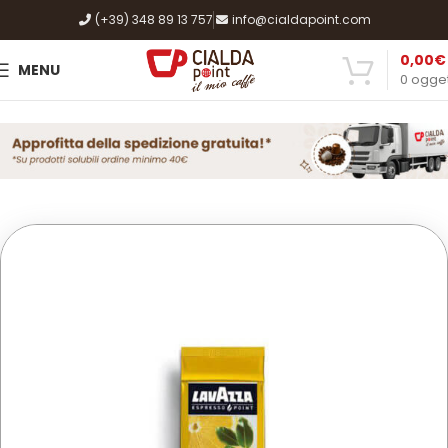
(+39) 348 89 13 757
info@cialdapoint.com
0,00
€
MENU
0
ogget
Home
Shop
Caffè, Cialde e Capsule
Espresso Point