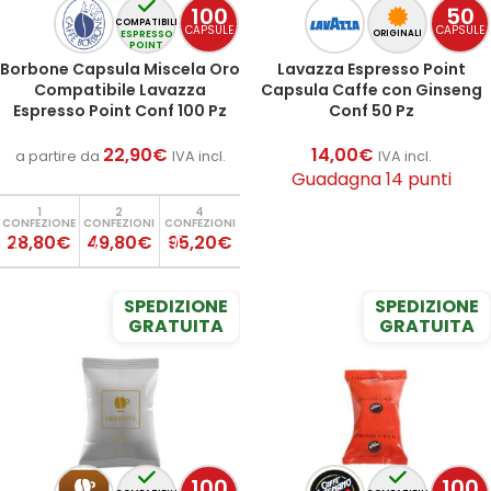
100
50
COMPATIBILI
CAPSULE
CAPSULE
ESPRESSO
ORIGINALI
POINT
Borbone Capsula Miscela Oro
Lavazza Espresso Point
Compatibile Lavazza
Capsula Caffe con Ginseng
Espresso Point Conf 100 Pz
Conf 50 Pz
22,90
€
14,00
€
a partire da
IVA incl.
IVA incl.
Guadagna 14 punti
1
2
4
CONFEZIONE
CONFEZIONI
CONFEZIONI
AGGIUNGI AL CARRELLO
28,80€
49,80€
95,20€
SPEDIZIONE
SPEDIZIONE
GRATUITA
GRATUITA
100
100