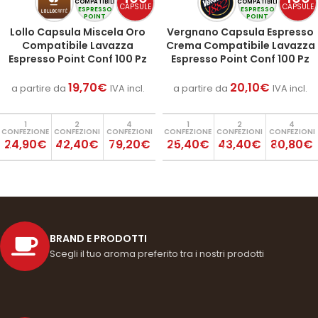
COMPATIBILI
COMPATIBILI
CAPSULE
CAPSULE
ESPRESSO
ESPRESSO
POINT
POINT
Lollo Capsula Miscela Oro
Vergnano Capsula Espresso
Compatibile Lavazza
Crema Compatibile Lavazza
Espresso Point Conf 100 Pz
Espresso Point Conf 100 Pz
19,70
€
20,10
€
a partire da
IVA incl.
a partire da
IVA incl.
1
2
4
1
2
4
CONFEZIONE
CONFEZIONI
CONFEZIONI
CONFEZIONE
CONFEZIONI
CONFEZIONI
24,90€
42,40€
79,20€
25,40€
43,40€
80,80€
BRAND E PRODOTTI
Scegli il tuo aroma preferito tra i nostri prodotti