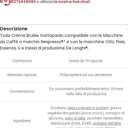
3272429093
o utilizza
la nostra live chat.
Descrizione
Toda Crème Brulée Gattopardo compatibile con le Macchine
da Caffè a marchio Nespresso®* e con le macchine Citiz, Pixie,
Essenza, U e Inissia di produzione De Longhi®.
Confezione
buste da 10 capsule
Materiale capsula
Polipropilene ad uso alimentare
Da consumarsi preferibilmente entro 18 mesi
Conservazione
dalla data di produzione
Zucchero,
latte scremato in polver
e, grasso
vegetale idrogenato (noce cocco), sciroppo di
glucosio,
siero di latte
, zucchero caramellato,
Ingredienti
stabilizzanti (E452, E340),
proteine del latte
,