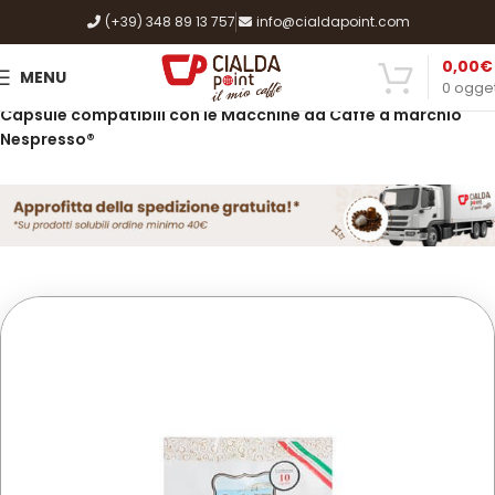
(+39) 348 89 13 757
info@cialdapoint.com
0,00
€
MENU
0
ogget
Home
Shop
Caffè, Cialde e Capsule
Capsule compatibili con le Macchine da Caffè a marchio
Nespresso®