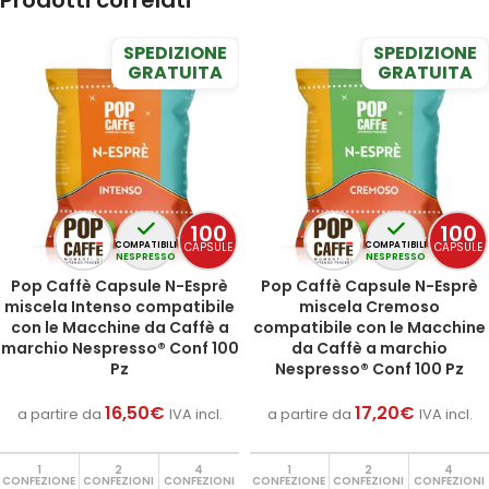
Prodotti correlati
SPEDIZIONE
SPEDIZIONE
GRATUITA
GRATUITA
100
100
CAPSULE
CAPSULE
COMPATIBILI
COMPATIBILI
NESPRESSO
NESPRESSO
Pop Caffè Capsule N-Esprè
Pop Caffè Capsule N-Esprè
miscela Intenso compatibile
miscela Cremoso
con le Macchine da Caffè a
compatibile con le Macchine
marchio Nespresso® Conf 100
da Caffè a marchio
Pz
Nespresso® Conf 100 Pz
16,50
€
17,20
€
a partire da
IVA incl.
a partire da
IVA incl.
1
2
4
1
2
4
CONFEZIONE
CONFEZIONI
CONFEZIONI
CONFEZIONE
CONFEZIONI
CONFEZIONI