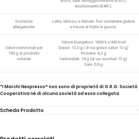
aromi, sale, antiagglomerante (E551),
emulsionante (E481).
Sostanze
Latte, lattosio e derivati. Può contenere glutine
allergeniche:
e tracce di frutta in guscio.
Valore Energetico: 1850 kJ/440 kcal
Valori nutrizionali per
Grassi: 12,0 g ( di cui grassi saturi 12 g)
100 g di prodotto
Proteine: 8,3 g
solubile
Carboidrati: 74 g (di cui zuccheri 73 g)
Sale: 0,9 g
*I Marchi Nespresso® non sono di proprietà di G.R.G. Società
Cooperativa né di alcuna società ad essa collegata
Scheda Prodotto