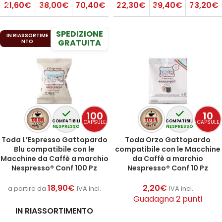
21,60€
38,00€
70,40€
22,30€
39,40€
73,20€
SPEDIZIONE
IN RIASSORTIME
GRATUITA
NTO
100
10
CAPSULE
CAPSULE
COMPATIBILI
COMPATIBILI
NESPRESSO
NESPRESSO
Toda L’Espresso Gattopardo
Toda Orzo Gattopardo
Blu compatibile con le
compatibile con le Macchine
Macchine da Caffè a marchio
da Caffè a marchio
Nespresso® Conf 100 Pz
Nespresso® Conf 10 Pz
18,90
€
2,20
€
a partire da
IVA incl.
IVA incl.
Guadagna 2 punti
IN RIASSORTIMENTO