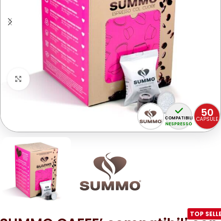
Clicca per ingrandire
50
COMPATIBILI
CAPSULE
NESPRESSO
TOP SELL