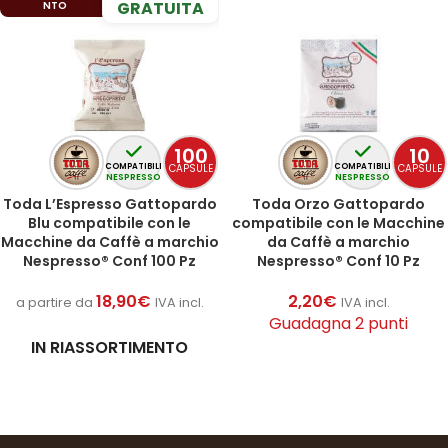
GRATUITA
NTO
100
10
CAPSULE
CAPSULE
COMPATIBILI
COMPATIBILI
NESPRESSO
NESPRESSO
Toda L’Espresso Gattopardo
Toda Orzo Gattopardo
Blu compatibile con le
compatibile con le Macchine
Macchine da Caffè a marchio
da Caffè a marchio
Nespresso® Conf 100 Pz
Nespresso® Conf 10 Pz
18,90
€
2,20
€
a partire da
IVA incl.
IVA incl.
Guadagna 2 punti
IN RIASSORTIMENTO
AGGIUNGI AL CARRELLO