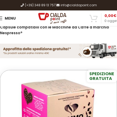
(+39) 348 89 13 757
info@cialdapoint.com
0,00
€
MENU
0
ogget
Home
Shop
Caffè, Cialde e Capsule
Capsule compatibili con le Macchine da Caffè a marchio
Nespresso®
SPEDIZIONE
GRATUITA