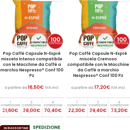
100
100
CAPSULE
CAPSULE
COMPATIBILI
COMPATIBILI
NESPRESSO
NESPRESSO
Pop Caffè Capsule N-Esprè
Pop Caffè Capsule N-Esprè
miscela Intenso compatibile
miscela Cremoso
con le Macchine da Caffè a
compatibile con le Macchine
marchio Nespresso® Conf 100
da Caffè a marchio
Pz
Nespresso® Conf 100 Pz
16,50
€
17,20
€
a partire da
IVA incl.
a partire da
IVA incl.
1
2
4
1
2
4
CONFEZIONE
CONFEZIONI
CONFEZIONI
CONFEZIONE
CONFEZIONI
CONFEZIONI
21,60€
38,00€
70,40€
22,30€
39,40€
73,20€
SPEDIZIONE
IN RIASSORTIME