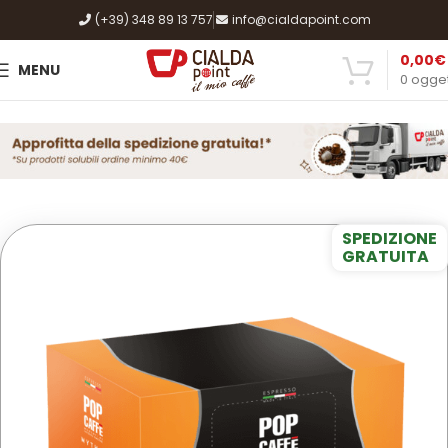
(+39) 348 89 13 757
info@cialdapoint.com
0,00
€
MENU
0
ogget
Home
Shop
Caffè, Cialde e Capsule
Mitaca
SPEDIZIONE
GRATUITA