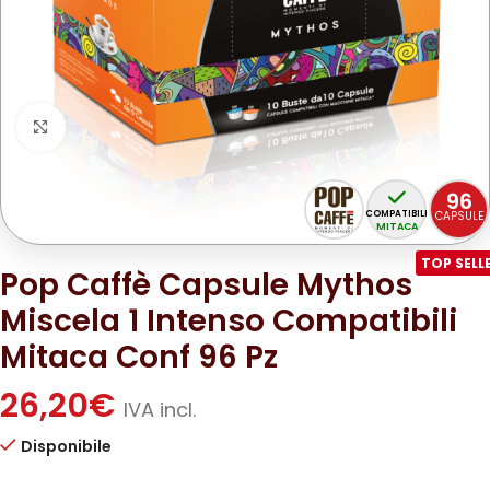
Clicca per ingrandire
96
COMPATIBILI
CAPSULE
MITACA
TOP SELL
Pop Caffè Capsule Mythos
Miscela 1 Intenso Compatibili
Mitaca Conf 96 Pz
26,20
€
IVA incl.
Disponibile