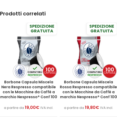
Prodotti correlati
SPEDIZIONE
SPEDIZIONE
GRATUITA
GRATUITA
100
100
CAPSULE
CAPSULE
COMPATIBILI
COMPATIBILI
NESPRESSO
NESPRESSO
Borbone Capsula Miscela
Borbone Capsula Miscela
Nera Respresso compatibile
Rossa Respresso compatibile
con le Macchine da Caffè a
con le Macchine da Caffè a
marchio Nespresso® Conf 100
marchio Nespresso® Conf 100
19,00
€
19,80
€
a partire da
IVA incl.
a partire da
IVA incl.