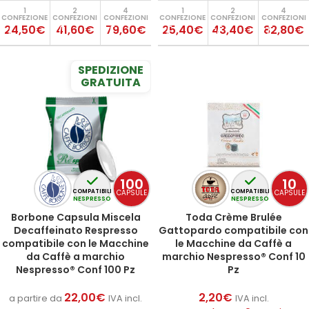
1
2
4
1
2
4
CONFEZIONE
CONFEZIONI
CONFEZIONI
CONFEZIONE
CONFEZIONI
CONFEZIONI
24,50€
41,60€
79,60€
25,40€
43,40€
82,80€
SPEDIZIONE
GRATUITA
100
10
CAPSULE
CAPSULE
COMPATIBILI
COMPATIBILI
NESPRESSO
NESPRESSO
Borbone Capsula Miscela
Toda Crème Brulée
Decaffeinato Respresso
Gattopardo compatibile con
compatibile con le Macchine
le Macchine da Caffè a
da Caffè a marchio
marchio Nespresso® Conf 10
Nespresso® Conf 100 Pz
Pz
22,00
€
2,20
€
a partire da
IVA incl.
IVA incl.