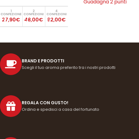
Guadagna 2 punti
1
2
4
CONFEZIONE
CONFEZIONI
CONFEZIONI
AGGIUNGI AL CARRELLO
27,90€
48,00€
92,00€
BRAND E PRODOTTI
Scegli il tuo aroma preferito tra i nostri prodotti
REGALA CON GUSTO!
Ordina e spedisci a casa del fortunato