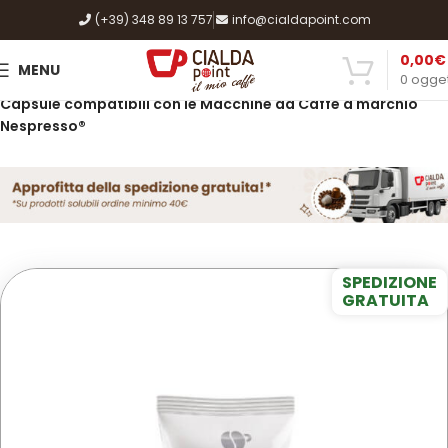
(+39) 348 89 13 757
info@cialdapoint.com
0,00
€
MENU
0
ogget
Home
Shop
Caffè, Cialde e Capsule
Capsule compatibili con le Macchine da Caffè a marchio
Nespresso®
SPEDIZIONE
GRATUITA