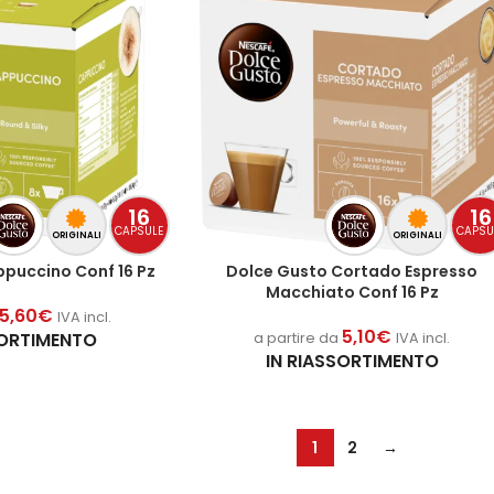
16
16
CAPSULE
CAPSU
ORIGINALI
ORIGINALI
puccino Conf 16 Pz
Dolce Gusto Cortado Espresso
Macchiato Conf 16 Pz
5,60
€
IVA incl.
5,10
€
SORTIMENTO
a partire da
IVA incl.
IN RIASSORTIMENTO
1
2
→