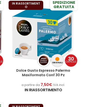
E
SPEDIZIONE
IN RIASSORTIMENT
A
GRATUITA
O
0
30
LE
CAPSULE
ORIGINALI
Dolce Gusto Espresso Palermo
Maxiformato Conf 30 Pz
7,50
€
a partire da
IVA incl.
IN RIASSORTIMENTO
E
IN RIASSORTIMENT