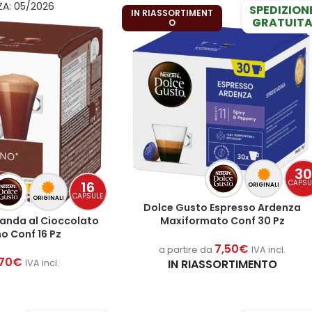
A: 05/2026
SPEDIZION
IN RIASSORTIMENT
GRATUIT
O
3
16
CAPSU
ORIGINALI
CAPSULE
ORIGINALI
Dolce Gusto Espresso Ardenza
anda al Cioccolato
Maxiformato Conf 30 Pz
o Conf 16 Pz
7,50
€
a partire da
IVA incl.
,70
€
IN RIASSORTIMENTO
IVA incl.
 AL CARRELLO