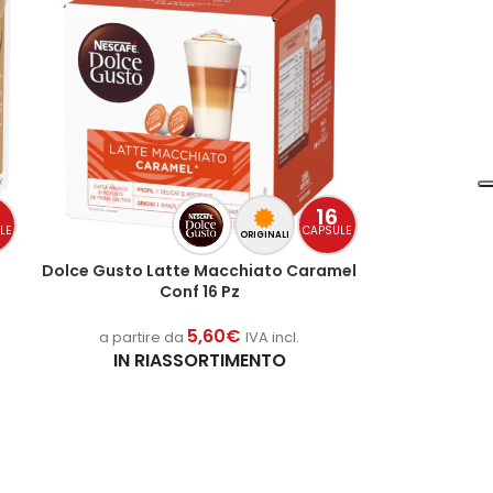
16
LE
CAPSULE
ORIGINALI
Dolce Gusto Latte Macchiato Caramel
Conf 16 Pz
5,60
€
a partire da
IVA incl.
IN RIASSORTIMENTO