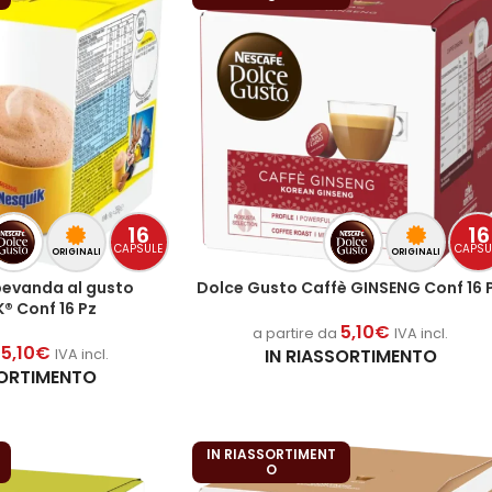
16
16
CAPSULE
CAPSU
ORIGINALI
ORIGINALI
bevanda al gusto
Dolce Gusto Caffè GINSENG Conf 16 
® Conf 16 Pz
5,10
€
a partire da
IVA incl.
5,10
€
IN RIASSORTIMENTO
a
IVA incl.
SORTIMENTO
IN RIASSORTIMENT
O