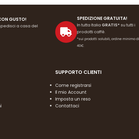
SPEDIZIONE GRATUITA!
CON GUSTO!
In tutta Italia
GRATIS*
su tutti i
spedisci a casa del
prodotti caffè.
*sui prodotti solubili, ordine minimo d
40€.
SUPPORTO CLIENTI
Come registrarsi
Il mio Account
Imposta un reso
i
Contattaci