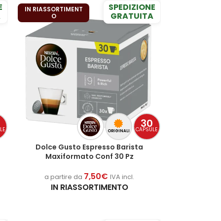
E
SPEDIZIONE
IN RIASSORTIMENT
A
GRATUITA
O
0
30
LE
CAPSULE
ORIGINALI
Dolce Gusto Espresso Barista
Maxiformato Conf 30 Pz
7,50
€
a partire da
IVA incl.
IN RIASSORTIMENTO