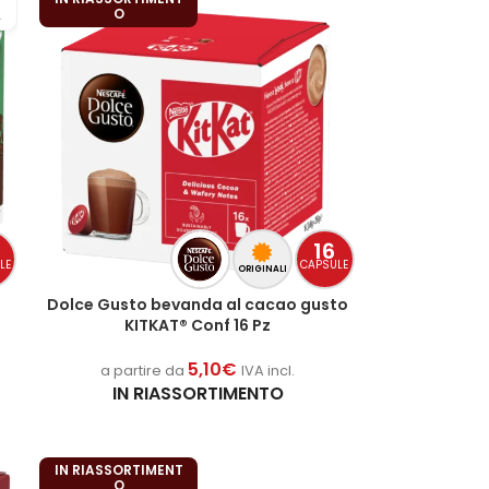
A
O
0
16
LE
CAPSULE
ORIGINALI
Dolce Gusto bevanda al cacao gusto
KITKAT® Conf 16 Pz
5,10
€
a partire da
IVA incl.
IN RIASSORTIMENTO
IN RIASSORTIMENT
O