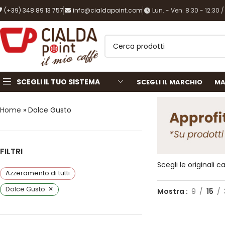
(+39) 348 89 13 757
info@cialdapoint.com
Lun. - Ven. 8:30 - 12:30 /
SCEGLI IL TUO SISTEMA
SCEGLI IL MARCHIO
MA
Home
»
Dolce Gusto
FILTRI
Scegli le originali
Azzeramento di tutti
×
Dolce Gusto
Mostra
9
15