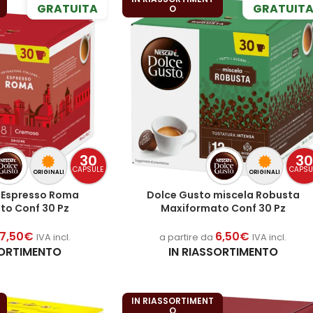
GRATUITA
GRATUIT
O
30
3
CAPSULE
CAPSU
ORIGINALI
ORIGINALI
 Espresso Roma
Dolce Gusto miscela Robusta
to Conf 30 Pz
Maxiformato Conf 30 Pz
7,50
€
6,50
€
IVA incl.
a partire da
IVA incl.
SORTIMENTO
IN RIASSORTIMENTO
IN RIASSORTIMENT
O