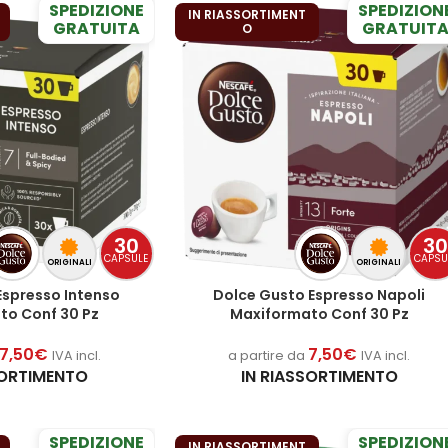
SPEDIZIONE
SPEDIZION
IN RIASSORTIMENT
GRATUITA
GRATUIT
O
30
3
CAPSULE
CAPSU
ORIGINALI
ORIGINALI
Espresso Intenso
Dolce Gusto Espresso Napoli
to Conf 30 Pz
Maxiformato Conf 30 Pz
7,50
€
7,50
€
IVA incl.
a partire da
IVA incl.
SORTIMENTO
IN RIASSORTIMENTO
SPEDIZIONE
SPEDIZION
IN RIASSORTIMENT