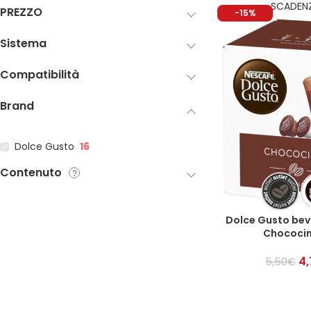
SCADENZ
PREZZO
-15%
Sistema
Compatibilità
Brand
Dolce Gusto
16
Contenuto
Dolce Gusto bev
Chococin
4
5,50
€
AGGIUNGI