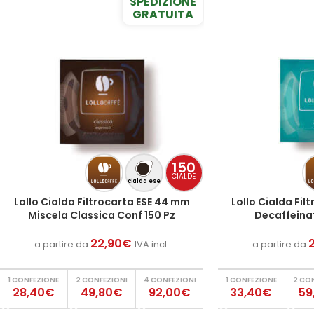
SPEDIZIONE
GRATUITA
150
CIALDE
cialda ese
Lollo Cialda Filtrocarta ESE 44 mm
Lollo Cialda Fi
Miscela Classica Conf 150 Pz
Decaffeinat
22,90
€
a partire da
IVA incl.
a partire da
1 CONFEZIONE
2 CONFEZIONI
4 CONFEZIONI
1 CONFEZIONE
2 CO
28,40€
49,80€
92,00€
33,40€
59