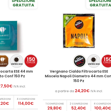
SPEDIZIONE
SPEDIZION
GRATUITA
GRATUIT
150
15
CIALDE
CIALD
cialda ese
cialda ese
ltrocarta ESE 44 mm
Vergnano Cialda Filtrocarta ESE
o Conf 150 Pz
Miscela Napoli Diametro 44 mm Con
150 Pz
27,50
€
IVA incl.
24,20
€
a partire da
IVA incl.
NFEZIONI
4 CONFEZIONI
,20€
114,00€
1 CONFEZIONE
2 CONFEZIONI
4 CONFEZION
29,80€
52,40€
100,40