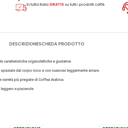
In tutta Italia
GRATIS
su tutti i prodotti caffè.
DESCRIZIONE
SCHEDA PRODOTTO
 caratteristiche organolettiche e gustative.
te speziate dal corpo ricco e con nuances leggermente amare.
 varietà più pregiate di Coffea Arabica.
 leggero e piacevole.