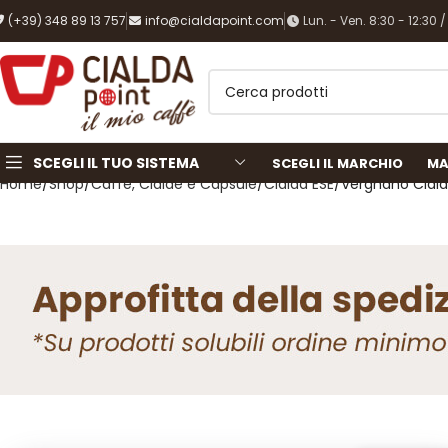
(+39) 348 89 13 757
info@cialdapoint.com
Lun. - Ven. 8:30 - 12:30 /
SCEGLI IL TUO SISTEMA
SCEGLI IL MARCHIO
MA
Home
Shop
Caffè, Cialde e Capsule
Cialda ESE
Vergnano Ciald