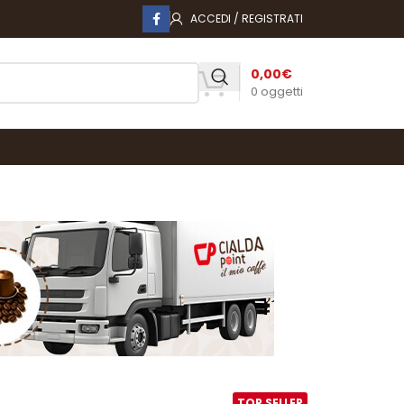
ACCEDI / REGISTRATI
0,00
€
0
oggetti
TOP SELLER