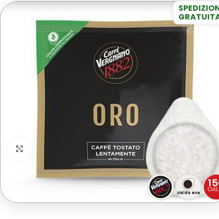
SPEDIZIO
GRATUIT
Clicca per ingrandire
15
CIAL
cialda ese