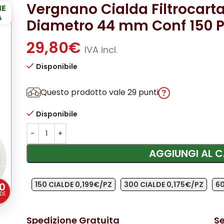
Vergnano Cialda Filtrocart
NE
A
Diametro 44 mm Conf 150 P
29,80
€
IVA incl.
Disponibile
Questo prodotto vale 29 punti
Disponibile
AGGIUNGI AL C
150 CIALDE 0,199€/PZ
300 CIALDE 0,175€/PZ
60
0
DE
Spedizione Gratuita
Se