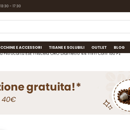
 13:30 - 17:30
CCHINE E ACCESSORI
TISANE E SOLUBILI
OUTLET
BLOG
a Filtrocarta ESE miscela ORO Diametro 44 mm Conf 150 Pz