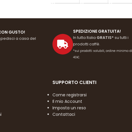
SPEDIZIONE GRATUITA!
CON GUSTO!
In tutta Italia
GRATIS*
su tutti i
spedisci a casa del
prodotti caffè.
*sui prodotti solubili, ordine minimo d
40€.
SUPPORTO CLIENTI
Come registrarsi
Il mio Account
Imposta un reso
i
Contattaci